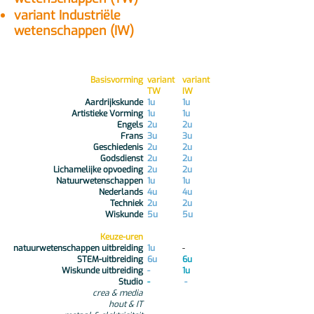
variant Industriële
wetenschappen (IW)
Basisvorming
variant
variant
TW
IW
Aardrijkskunde
1u
1u
Artistieke Vorming
1u
1u
Engels
2u
2u
Frans
3u
3u
Geschiedenis
2u
2u
Godsdienst
2u
2u
Lichamelijke opvoeding
2u
2u
Natuurwetenschappen
1u
1u
Nederlands
4u
4u
Techniek
2u
2u
Wiskunde
5u
5u
Keuze-uren
natuurwetenschappen uitbreiding
1u
-
STEM-uitbreiding
6u
6u
Wiskunde uitbreiding
-​
1u
Studio
-
-
crea & media
hout & IT