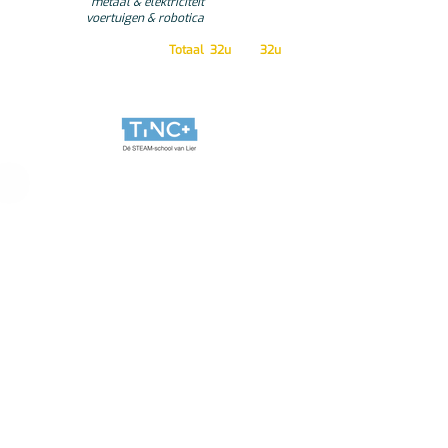
metaal & elektriciteit
voertuigen &
robotica
Totaal
32u
32u
Iets voor jou?
Heb je een grote
interesse voor
wetenschap en technologie
?
Hou je van
oplossingen bedenken
voor problemen?
Kies je voor een
sterk pakket
wiskunde en wetenschappen
?
Kan je
gemakkelijk en zelfstandig
leerstof verwerven en verwerken?
Inhoud