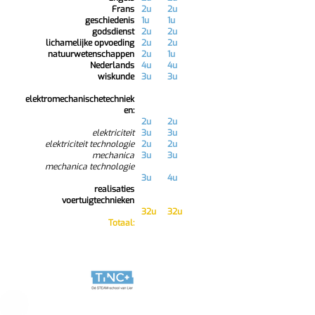
Frans
2u
2u
geschiedenis
1u
1u
godsdienst
2u
2u
lichamelijke opvoeding
2u
2u
natuurwetenschappen
2u
1u
Nederlands
4u
4u
wiskunde
3u
3u
elektromechanischetechniek
en:
2u
2u
elektriciteit
3u
3u
elektriciteit technologie
2u
2u
mechanica
3u
3u
mechanica technologie
3u
4u
realisaties
voertuigtechnieken
32u
32u
Totaal: