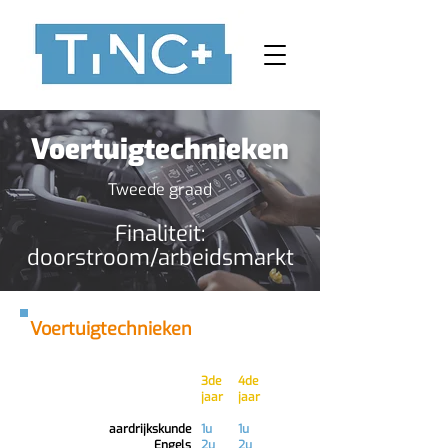
Voertuigtechnieken
Tweede graad
Finaliteit:
doorstroom/arbeidsmarkt
Voertuigtechnieken
3de
4de
jaar
jaar
aardrijkskunde
1u
1u
Engels
2u
2u