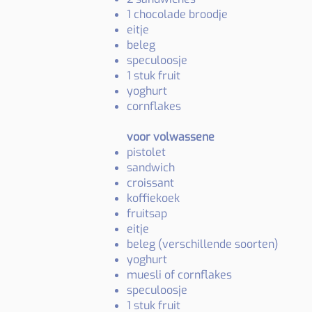
1 chocolade broodje
eitje
beleg
speculoosje
1 stuk fruit
yoghurt
cornflakes
voor volwassene
pistolet
sandwich
croissant
koffiekoek
fruitsap
eitje
beleg (verschillende soorten)
yoghurt
muesli of cornflakes
speculoosje
1 stuk fruit