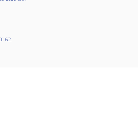
01 62.
0 01 62
tincplus.be
+
bogenhofstraat 7
Lier