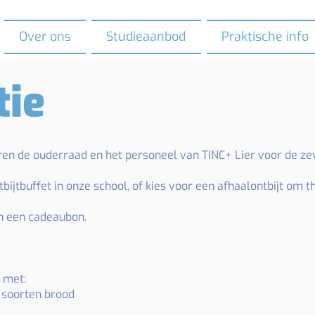
Over ons
Studieaanbod
Praktische info
tie
ren de ouderraad en het personeel van TINC+ Lier voor de zev
bijtbuffet in onze school, of kies voor een afhaalontbijt om t
n een cadeaubon.
é met:
e soorten brood