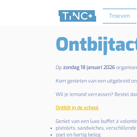
Troeven
Ontbijtac
Op
zondag 18 januari 2026
organise
​Kom genieten
van een uitgebreid ont
Wil je iemand verrassen? Bestel da
Ontbijt in de school
Geniet van een luxe buffet à volont
pistolets, sandwiches, verschillend
zoet en hartig beleg