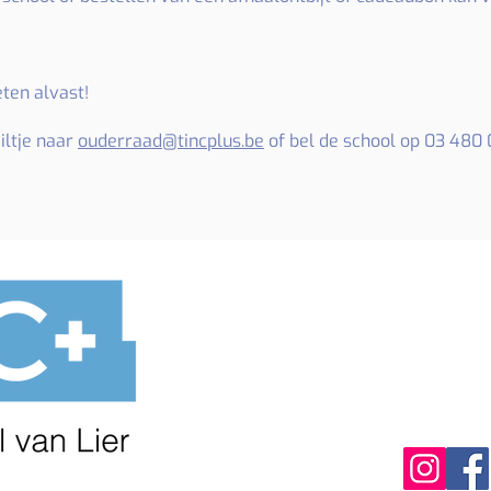
eten alvast!
iltje naar
ouderraad@tincplus.be
of bel de school op 03 480 
03 48
©TINC+ - 2025
info@
TINC
Kruis
2500 