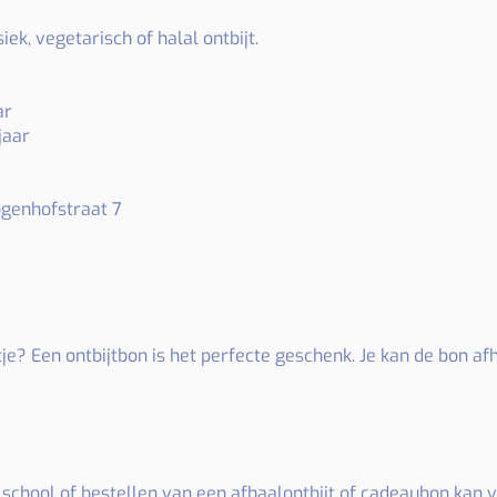
iek, vegetarisch of halal ontbijt.
ar
jaar
bogenhofstraat 7
e? Een ontbijtbon is het perfecte geschenk. Je kan de bon afh
p school of bestellen van een afhaalontbijt of cadeaubon kan vi