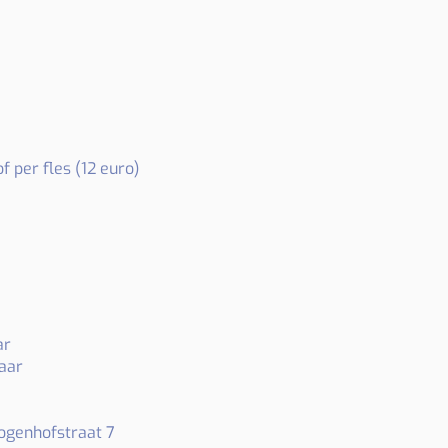
f per fles (12 euro)
ar
jaar
sbogenhofstraat 7