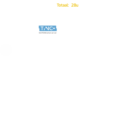
Totaal:
28u
Voor wie?
De leerlingen die in deze richting
instromen, komen logischerwijs uit het
6de jaar Lassen-constructie.
Inhoud
Dit is een specialisatiejaar.
Dit jaar biedt je
zowel een verdere specialisatie in
kwaliteitsvol laswerk als het diploma
secundair onderwijs.
Via veel praktijkervaring krijg je de
techniek steeds beter onder de knie en
kan je een extra certificaat behalen