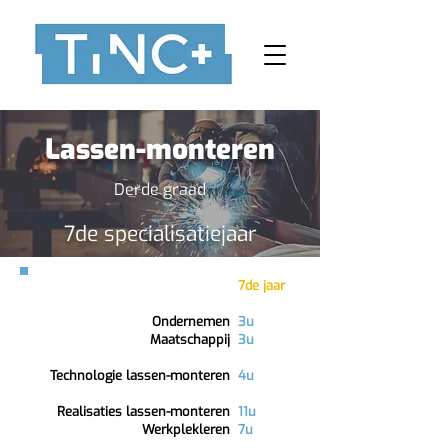
Lassen-monteren
Derde graad
7de specialisatiejaar
7de jaar
Ondernemen
3u
Maatschappij
3u
Technologie lassen-monteren
4u
Realisaties lassen-monteren
11u
Werkplekleren
7u